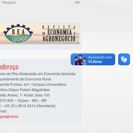
ndereço
rso de Pós-Graduação em Economia Aplicada
partamento de Economia Rural
enida Purdue, s/nº, Campus Universitário
ifício Edson Potsch Magalhães
édio Anexo, 1º Andar, Sala 105
570.900 – Viçosa – MG – BR
l.: +55 (31) 3612-4314 (Secretaria)
mail:
gea@ufv.br