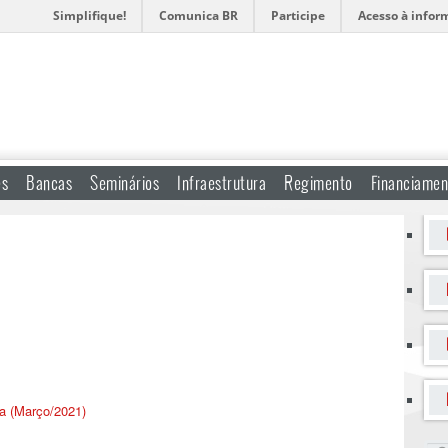
Simplifique!
Comunica BR
Participe
Acesso à infor
es
Bancas
Seminários
Infraestrutura
Regimento
Financiamen
a (Março/2021)