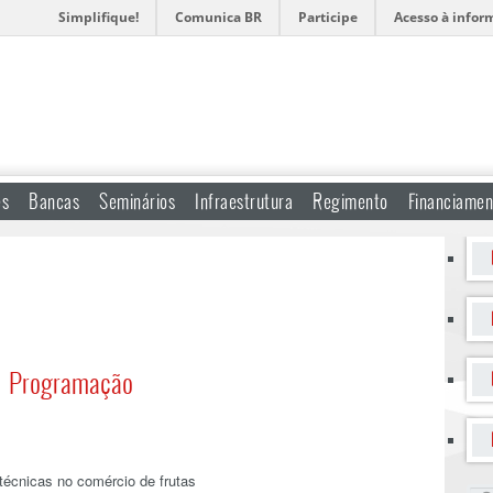
Simplifique!
Comunica BR
Participe
Acesso à infor
es
Bancas
Seminários
Infraestrutura
Regimento
Financiamen
Programação
técnicas no comércio de frutas