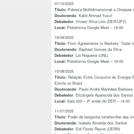
07/10/2025
Título:
Pobreza Multidimensional e Choques 
Doutorando
: Kalid Ahmad Yusuf
Debatedor
: Viviani Silva Lirio (DER/UFV)
Local:
Plataforma Google Meet – 16:00
19/09/2025
Título:
From Agreements to Markets: Trade Int
Doutorando
: Raphael Gomes da Silva
Debatedor
: Lia Nogueira (UNL)
Local:
Plataforma Google Meet – 16:00
15/08/2025
Título:
Relação Entre Consumo de Energia R
Estufa no Brasil
Doutorando
: Paulo André Manhães Barbosa
Debatedor
: Elizângela Aparecida dos Santo
Local:
Sala 203 – 2º andar do DER – 14:00
11/07/2025
Título:
Poder de barganha intrafamiliar das m
Doutoranda
: Isabela Almeida dos Santos
Debatedor
: Edi Flores Reyna (UERN)