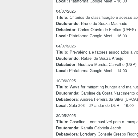
Local:
Plataforma Google Meet – 16:00
04/07/2025
Título:
Critérios de classificação e acesso a
Doutorando
: Bruno de Souza Machado
Debatedor
: Carlos Otávio de Freitas (UFES)
Local:
Plataforma Google Meet – 16:00
04/07/2025
Título:
Prevalência e fatores associados à vio
Doutorando
: Rafael de Souza Araújo
Debatedor
: Gustavo Moreira Carvalho (USP)
Local:
Plataforma Google Meet – 14:00
10/06/2025
Título:
Ways for mitigating hunger and malnutri
Doutoranda
: Caroline da Costa Nascimento 
Debatedora
: Andrea Ferreira da Silva (URCA)
Local:
Sala 203 – 2º andar do DER – 16:00
30/05/2025
Título:
Gasolina – combustível para o transpor
Doutoranda
: Kamila Gabriela Jacob
Debatedora
: Loredany Consule Crespo Rodr