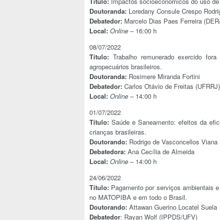
Título:
Impactos socioeconômicos do uso de a
Doutoranda:
Loredany Consule Crespo Rodri
Debatedor:
Marcelo Dias Paes Ferreira (DER
Local:
Online
– 16:00 h
08/07/2022
Título:
Trabalho remunerado exercido fora
agropecuários brasileiros.
Doutoranda:
Rosimere Miranda Fortini
Debatedor:
Carlos Otávio de Freitas (UFRRJ)
Local:
Online
– 14:00 h
01/07/2022
Título:
Saúde e Saneamento: efeitos da efic
crianças brasileiras.
Doutorando:
Rodrigo de Vasconcellos Viana
Debatedora:
Ana Cecília de Almeida
Local:
Online
– 14:00 h
24/06/2022
Título:
Pagamento por serviços ambientais e 
no MATOPIBA e em todo o Brasil.
Doutorando:
Attawan Guerino Locatel Suela
Debatedor
: Rayan Wolf (IPPDS/UFV)