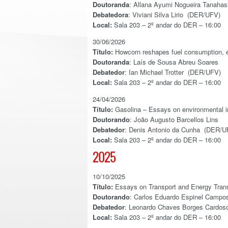
Doutoranda
: Allana Ayumi Nogueira Tanahas
Debatedora
: Viviani Silva Lirio (DER/UFV)
Local:
Sala 203 – 2º andar do DER – 16:00
30/06/2026
Título:
Howcorn reshapes fuel consumption, e
Doutoranda
: Laís de Sousa Abreu Soares
Debatedor
: Ian Michael Trotter (DER/UFV)
Local:
Sala 203 – 2º andar do DER – 16:00
24/04/2026
Título:
Gasolina – Essays on environmental im
Doutorando
: João Augusto Barcellos Lins
Debatedor
: Denis Antonio da Cunha (DER/U
Local:
Sala 203 – 2º andar do DER – 16:00
2025
10/10/2025
Título:
Essays on Transport and Energy Trans
Doutorando
: Carlos Eduardo Espinel Campo
Debatedor
: Leonardo Chaves Borges Cardos
Local:
Sala 203 – 2º andar do DER – 16:00