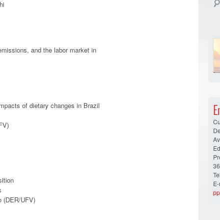
hi
missions, and the labor market in
pacts of dietary changes in Brazil
E
Cu
FV)
De
Av
Ed
Pr
36
Te
ition
E-
s
pp
o (DER/UFV)