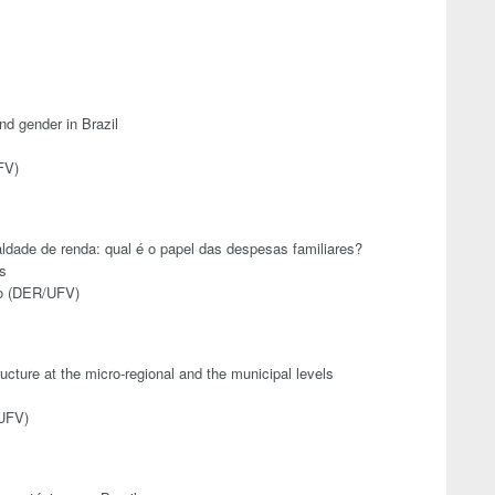
d gender in Brazil
FV)
ldade de renda: qual é o papel das despesas familiares?
s
o (DER/UFV)
ucture at the micro-regional and the municipal levels
/UFV)