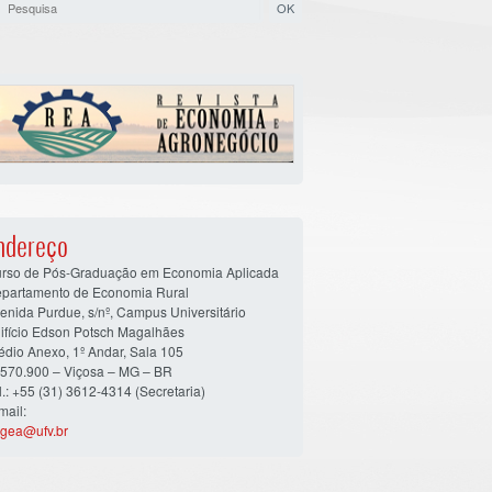
ndereço
rso de Pós-Graduação em Economia Aplicada
partamento de Economia Rural
enida Purdue, s/nº, Campus Universitário
ifício Edson Potsch Magalhães
édio Anexo, 1º Andar, Sala 105
570.900 – Viçosa – MG – BR
l.: +55 (31) 3612-4314 (Secretaria)
mail:
gea@ufv.br