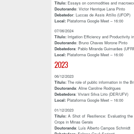
Título:
Essays on commodities and macroeco
Doutorando
: Victor Henrique Lana Pinto
Debatedor
: Luccas de Assis Attílio (UFOP)
Local:
Plataforma Google Meet – 16:00
07/06/2024
Título:
Irrigation Efficiency and Productivity
Doutorando
: Bruno Chaves Morone Pinto
Debatedora
: Pablo Miranda Guimarães (UFR
Local:
Plataforma Google Meet – 16:00
2023
06/12/2023
Título:
The role of public information in the Br
Doutoranda
: Aline Caroline Rodrigues
Debatedora
: Viviani Silva Lirio (DER/UFV)
Local:
Plataforma Google Meet – 16:00
01/12/2023
Título:
A Shot of Resilience: Evaluating the 
Crops in Minas Gerais
Doutoranda
: Luís Alberto Campos Schmidt
Debatedora
: Felippe Cauê Serigati