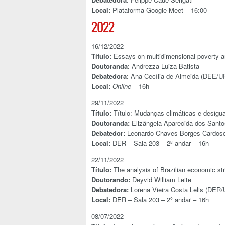
Local:
Plataforma Google Meet – 16:00
2022
16/12/2022
Título:
Essays on multidimensional poverty an
Doutoranda
: Andrezza Luiza Batista
Debatedora
: Ana Cecília de Almeida (DEE/U
Local:
Online
– 16h
29/11/2022
Título:
Título: Mudanças climáticas e desigua
Doutoranda:
Elizângela Aparecida dos Santo
Debatedor:
Leonardo Chaves Borges Cardos
Local:
DER – Sala 203 – 2º andar – 16h
22/11/2022
Título:
The analysis of Brazilian economic str
Doutorando:
Deyvid William Leite
Debatedora:
Lorena Vieira Costa Lelis (DER
Local:
DER – Sala 203 – 2º andar – 16h
08/07/2022