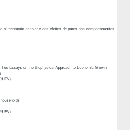
de alimentação escolar e dos efeitos de pares nos comportamentos
: Two Essays on the Biophysical Approach to Economic Growth
z
EE/UFV)
n households
EE/UFV)