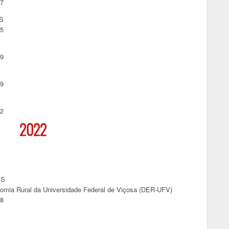
67
S
85
89
59
42
2022
ES
omia Rural da Universidade Federal de Viçosa (DER-UFV)
98