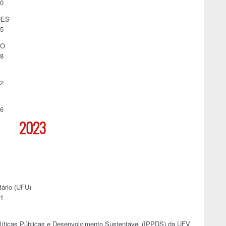
90
UES
85
DO
58
12
86
2023
tário (UFU)
41
olíticas Públicas e Desenvolvimento Sustentável (IPPDS) da UFV