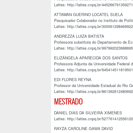
Lattes: http://lattes.cnpq.br/44526679135927
ATTAWAN GUERINO LOCATEL SUELA
Pesquisador Colaborador no Instituto de Pol
Lattes: http://lattes.cnpq.br/30006129846992
ANDREZZA LUIZA BATISTA
Professora substituta do Departamento de E
Lattes: http://lattes.cnpq.br/99799202368869
ELIZÂNGELA APARECIDA DOS SANTOS
Professora Adjunta da Universidade Federal d
Lattes: http://lattes.cnpq.br/64541451181950
EDI FLORES REYNA
Professor da Universidade Estadual do Rio G
Lattes: http://lattes.cnpq.br/86136261248069
MESTRADO
DANIEL DIAS DA SILVEIRA XIMENES
Lattes: http://lattes.cnpq.br/52776141255612
RAYZA CAROLINE GAMA DAVID