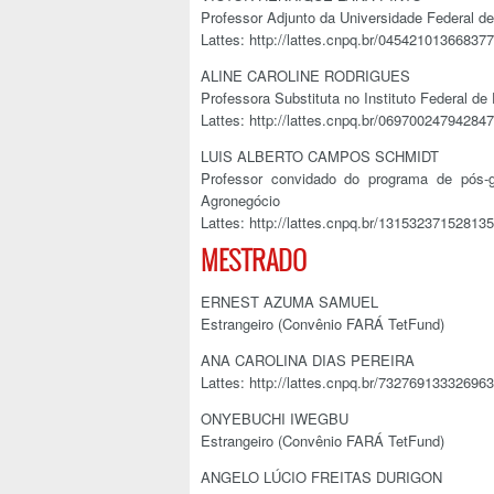
Professor Adjunto da Universidade Federal d
Lattes: http://lattes.cnpq.br/04542101366837
ALINE CAROLINE RODRIGUES
Professora Substituta no Instituto Federal d
Lattes: http://lattes.cnpq.br/06970024794284
LUIS ALBERTO CAMPOS SCHMIDT
Professor convidado do programa de pó
Agronegócio
Lattes: http://lattes.cnpq.br/13153237152813
MESTRADO
ERNEST AZUMA SAMUEL
Estrangeiro (Convênio FARÁ TetFund)
ANA CAROLINA DIAS PEREIRA
Lattes: http://lattes.cnpq.br/73276913332696
ONYEBUCHI IWEGBU
Estrangeiro (Convênio FARÁ TetFund)
ANGELO LÚCIO FREITAS DURIGON