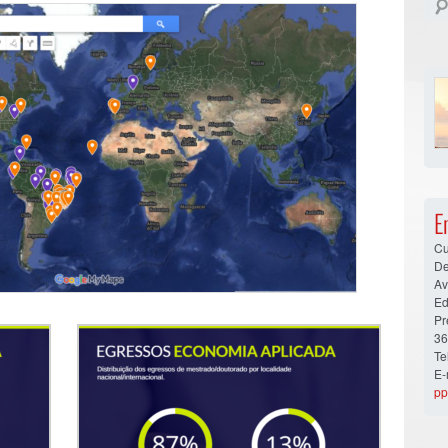
E
Cu
De
Av
Ed
Pr
36
Te
E-
pp