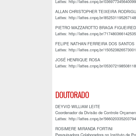
Lattes: http://lattes.cnpq.br/03697734564009
ALLAN CHRISTOPHER TEIXEIRA RODRIG
Lattes: http://lattes.cnpq.br/85253119526714
PIETRO MAZZAROTTO BRAGA FIGUEIRE
Lattes: http://lattes.cnpq.br/71748036614253
FELIPE NATHAN FERREIRA DOS SANTOS
Lattes: http://lattes.cnpq.br/15052382657300
JOSÉ HENRIQUE ROSA
Lattes: http://lattes.cnpq.br/05307219850811
DOUTORADO
DEYVID WILLIAM LEITE
Coordenador da Divisão de Controle Orçamen
Lattes: http://lattes.cnpq.br/56602033520379
ROSIMERE MIRANDA FORTINI
Pesquisadora Colaboradora no Instituto de P