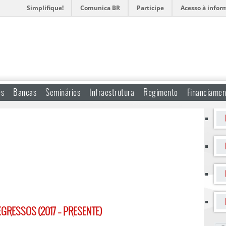
Simplifique!
Comunica BR
Participe
Acesso à infor
es
Bancas
Seminários
Infraestrutura
Regimento
Financiamen
GRESSOS (2017 – PRESENTE)