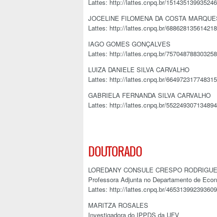
Lattes: http://lattes.cnpq.br/15143513993524
JOCELINE FILOMENA DA COSTA MARQUE
Lattes: http://lattes.cnpq.br/68862813561421
IAGO GOMES GONÇALVES
Lattes: http://lattes.cnpq.br/75704878830325
LUIZA DANIELE SILVA CARVALHO
Lattes: http://lattes.cnpq.br/66497231774831
GABRIELA FERNANDA SILVA CARVALHO
Lattes: http://lattes.cnpq.br/55224930713489
DOUTORADO
LOREDANY CONSULE CRESPO RODRIGU
Professora Adjunta no Departamento de Econ
Lattes: http://lattes.cnpq.br/46531399239360
MARITZA ROSALES
Investigadora do IPPDS da UFV