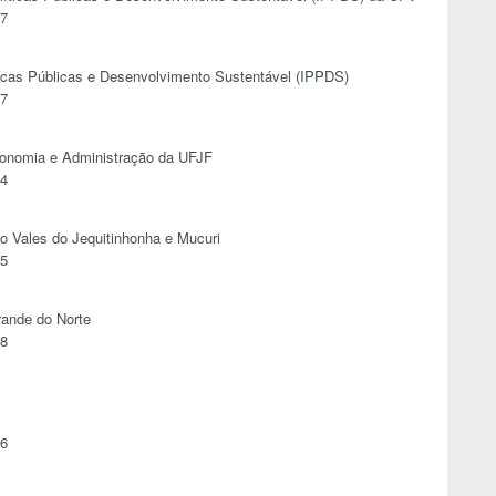
17
íticas Públicas e Desenvolvimento Sustentável (IPPDS)
27
conomia e Administração da UFJF
54
o Vales do Jequitinhonha e Mucuri
15
rande do Norte
28
06