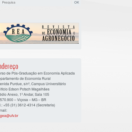
ndereço
rso de Pós-Graduação em Economia Aplicada
partamento de Economia Rural
enida Purdue, s/nº, Campus Universitário
ifício Edson Potsch Magalhães
édio Anexo, 1º Andar, Sala 105
570.900 – Viçosa – MG – BR
l.: +55 (31) 3612-4314 (Secretaria)
mail:
gea@ufv.br