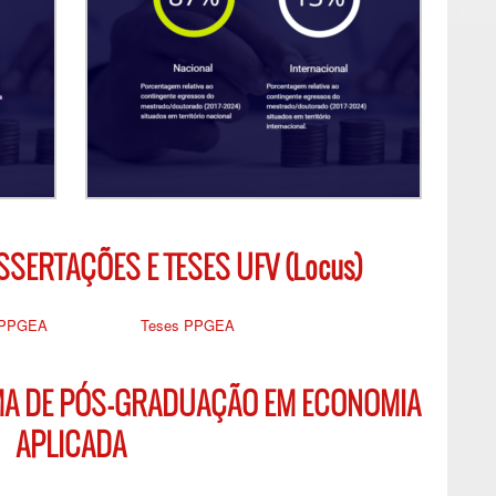
SSERTAÇÕES E TESES UFV (Locus)
s PPGEA
Teses PPGEA
MA DE PÓS-GRADUAÇÃO EM ECONOMIA
APLICADA