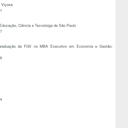
e Viçosa
71
e Educação, Ciência e Tecnoloiga de São Paulo
77
s-graduação da FGV no MBA Executivo em Economia e Gestão:
56
34