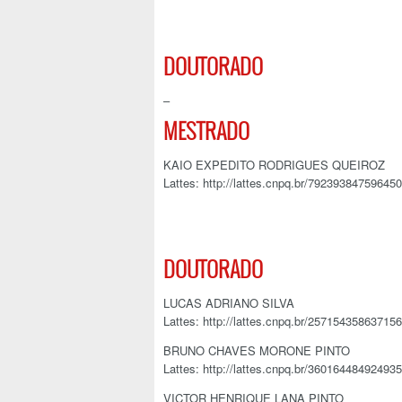
DOUTORADO
–
MESTRADO
KAIO EXPEDITO RODRIGUES QUEIROZ
Lattes: http://lattes.cnpq.br/79239384759645
DOUTORADO
LUCAS ADRIANO SILVA
Lattes: http://lattes.cnpq.br/25715435863715
BRUNO CHAVES MORONE PINTO
Lattes: http://lattes.cnpq.br/36016448492493
VICTOR HENRIQUE LANA PINTO