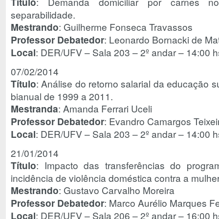
Título
: Demanda domiciliar por carnes n
separabilidade.
Mestrando
: Guilherme Fonseca Travassos
Professor Debatedor
: Leonardo Bornacki de Ma
Local
: DER/UFV – Sala 203 – 2º andar – 14:00 h
07/02/2014
Título
: Análise do retorno salarial da educação s
bianual de 1999 a 2011.
Mestranda
: Amanda Ferrari Uceli
Professor Debatedor
: Evandro Camargos Teixei
Local
: DER/UFV – Sala 203 – 2º andar – 14:00 h
21/01/2014
Título
: Impacto das transferências do progra
incidência de violência doméstica contra a mulher
Mestrando
: Gustavo Carvalho Moreira
Professor Debatedor
: Marco Aurélio Marques Fe
Local
: DER/UFV – Sala 206 – 2º andar – 16:00 h