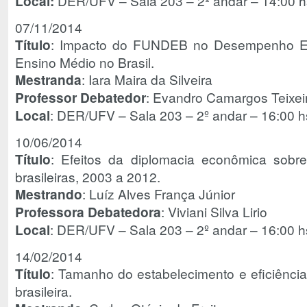
Local:
DER/UFV – Sala 203 – 2º andar – 14:00 h
07/11/2014
Título
: Impacto do FUNDEB no Desempenho Ed
Ensino Médio no Brasil.
Mestranda
: Iara Maira da Silveira
Professor Debatedor
: Evandro Camargos Teixe
Local
: DER/UFV – Sala 203 – 2º andar – 16:00 h
10/06/2014
Título
: Efeitos da diplomacia econômica sobr
brasileiras, 2003 a 2012.
Mestrando
: Luíz Alves França Júnior
Professora Debatedora
: Viviani Silva Lirio
Local
: DER/UFV – Sala 203 – 2º andar – 16:00 h
14/02/2014
Título
: Tamanho do estabelecimento e eficiência
brasileira.