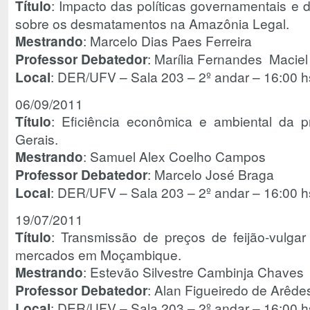
Título
: Impacto das políticas governamentais e
sobre os desmatamentos na Amazônia Legal.
Mestrando
: Marcelo Dias Paes Ferreira
Professor Debatedor
: Marília Fernandes Macie
Local
: DER/UFV – Sala 203 – 2º andar – 16:00 h
06/09/2011
Título
: Eficiência econômica e ambiental da p
Gerais.
Mestrando
: Samuel Alex Coelho Campos
Professor Debatedor
: Marcelo José Braga
Local
: DER/UFV – Sala 203 – 2º andar – 16:00 h
19/07/2011
Título
: Transmissão de preços de feijão-vulgar 
mercados em Moçambique.
Mestrando
: Estevão Silvestre Cambinja Chaves
Professor Debatedor
: Alan Figueiredo de Arê
Local
: DER/UFV – Sala 203 – 2º andar – 16:00 h