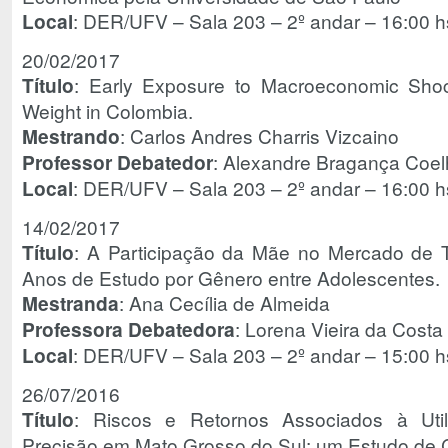
Local
: DER/UFV – Sala 203 – 2º andar – 16:00 h
20/02/2017
Título
: Early Exposure to Macroeconomic Sho
Weight in Colombia.
Mestrando
: Carlos Andres Charris Vizcaino
Professor Debatedor
: Alexandre Bragança Coe
Local
: DER/UFV – Sala 203 – 2º andar – 16:00 h
14/02/2017
Título
: A Participação da Mãe no Mercado de T
Anos de Estudo por Gênero entre Adolescentes.
Mestranda
: Ana Cecília de Almeida
Professora Debatedora
: Lorena Vieira da Cost
Local
: DER/UFV – Sala 203 – 2º andar – 15:00 h
26/07/2016
Título
: Riscos e Retornos Associados à Util
Precisão em Mato Grosso do Sul: um Estudo de 